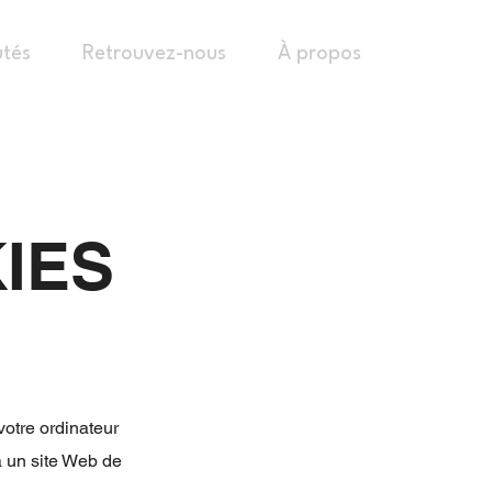
tés
Retrouvez-nous
À propos
IES
 votre ordinateur
à un site Web de